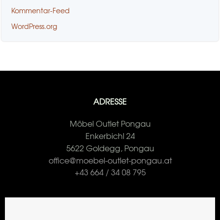
Kommentar-Feed
WordPress.org
ADRESSE
Möbel Outlet Pongau
Enkerbichl 24
5622 Goldegg, Pongau
office@moebel-outlet-pongau.at
+43 664 / 34 08 795