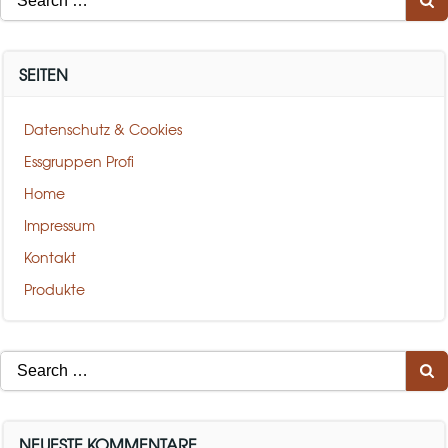
for:
SEITEN
Datenschutz & Cookies
Essgruppen Profi
Home
Impressum
Kontakt
Produkte
Search
for:
NEUESTE KOMMENTARE