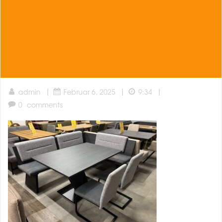
|
|
|
admin
Februar 6, 2025
9:34
0
comments