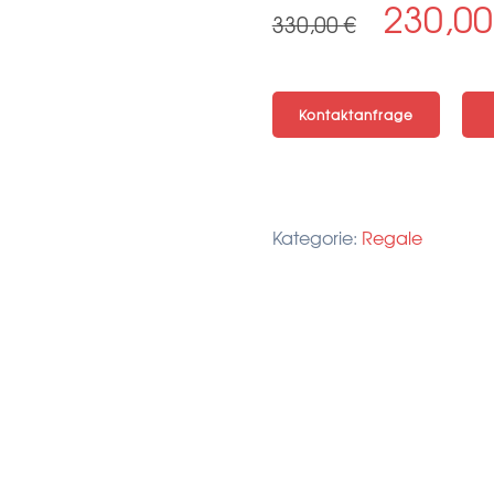
Ursprün
230,0
330,00
€
Preis
war:
Kontaktanfrage
330,00 
Kategorie:
Regale