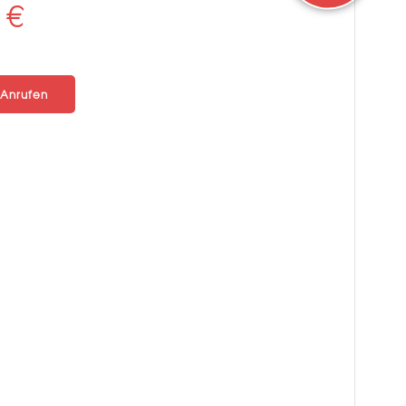
glicher
Aktueller
0
€
Preis
ist:
Anrufen
€
230,00 €.