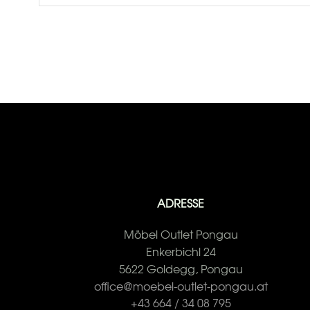
ADRESSE
Möbel Outlet Pongau
Enkerbichl 24
5622 Goldegg, Pongau
office@moebel-outlet-pongau.at
+43 664 / 34 08 795