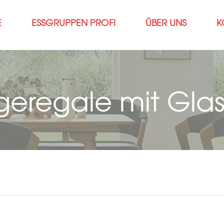
E
ESSGRUPPEN PROFI
ÜBER UNS
K
eregale mit Gla